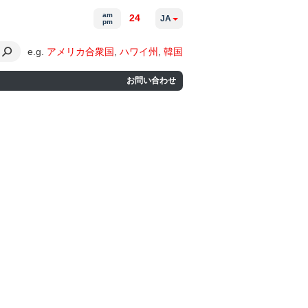
am
24
JA
pm
e.g.
アメリカ合衆国
,
ハワイ州
,
韓国
お問い合わせ