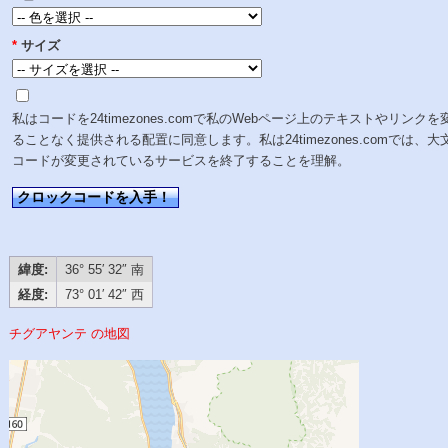
*
サイズ
私はコードを24timezones.comで私のWebページ上のテキストやリンクを
ることなく提供される配置に同意します。私は24timezones.comでは、大
コードが変更されているサービスを終了することを理解。
クロックコードを入手！
緯度:
36° 55′ 32″ 南
経度:
73° 01′ 42″ 西
チグアヤンテ の地図