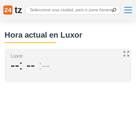
tz
24
Hora actual en Luxor
Luxor
--
--
--