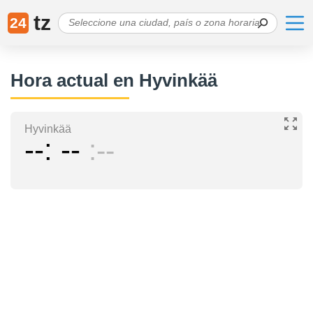
tz
24
Hora actual en Hyvinkää
Hyvinkää
--
--
--