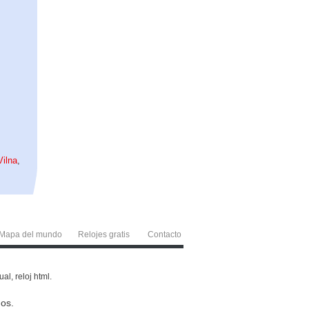
Vilna
,
Mapa del mundo
Relojes gratis
Contacto
l, reloj html.
os.