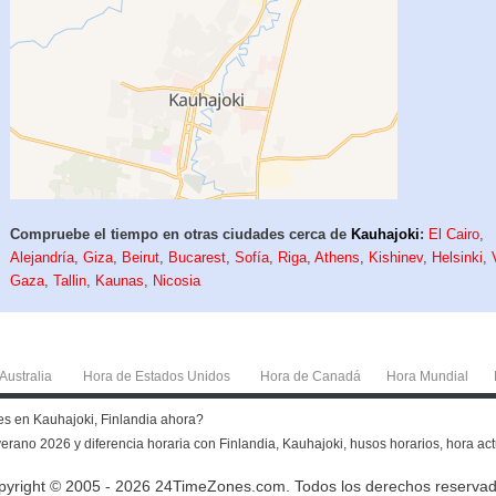
Compruebe el tiempo en otras ciudades cerca de
Kauhajoki
:
El Cairo
,
Alejandría
,
Giza
,
Beirut
,
Bucarest
,
Sofía
,
Riga
,
Athens
,
Kishinev
,
Helsinki
,
Gaza
,
Tallin
,
Kaunas
,
Nicosia
Australia
Hora de Estados Unidos
Hora de Canadá
Hora Mundial
 es en Kauhajoki, Finlandia ahora?
erano 2026 y diferencia horaria con Finlandia, Kauhajoki, husos horarios, hora actua
pyright © 2005 - 2026 24TimeZones.com.
Todos los derechos reservad