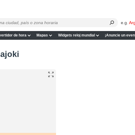
e.g.
Ar
ertidor de hora
Mapas
Widgets reloj mundial
¡Anuncie un even
ajoki