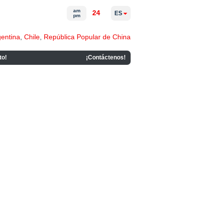
am
24
ES
pm
gentina
,
Chile
,
República Popular de China
to!
¡Contáctenos!