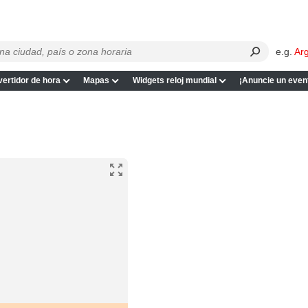
e.g.
Ar
ertidor de hora
Mapas
Widgets reloj mundial
¡Anuncie un even