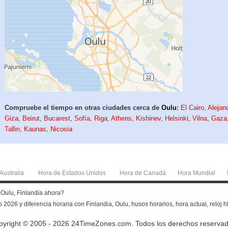
Compruebe el tiempo en otras ciudades cerca de
Oulu
:
El Cairo
,
Alejan
Giza
,
Beirut
,
Bucarest
,
Sofía
,
Riga
,
Athens
,
Kishinev
,
Helsinki
,
Vilna
,
Gaza
Tallin
,
Kaunas
,
Nicosia
Australia
Hora de Estados Unidos
Hora de Canadá
Hora Mundial
n Oulu, Finlandia ahora?
 2026 y diferencia horaria con Finlandia, Oulu, husos horarios, hora actual, reloj h
pyright © 2005 - 2026 24TimeZones.com.
Todos los derechos reservad