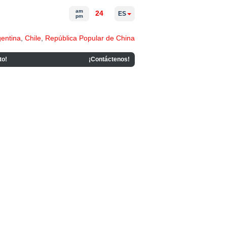
am
24
ES
pm
gentina
,
Chile
,
República Popular de China
to!
¡Contáctenos!