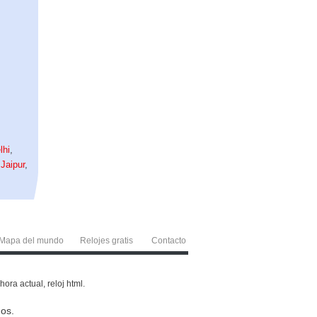
lhi
,
,
Jaipur
,
Mapa del mundo
Relojes gratis
Contacto
ora actual, reloj html.
os.