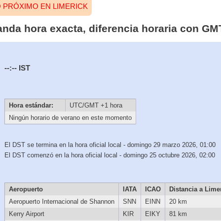
O PRÓXIMO EN LIMERICK
landa hora exacta, diferencia horaria con G
--:--
IST
Hora estándar:
UTC/GMT +1 hora
Ningún horario de verano en este momento
El DST se termina en la hora oficial local - domingo 29 marzo 2026, 01:00
El DST comenzó en la hora oficial local - domingo 25 octubre 2026, 02:00
Aeropuerto
IATA
ICAO
Distancia a Lime
Aeropuerto Internacional de Shannon
SNN
EINN
20 km
Kerry Airport
KIR
EIKY
81 km