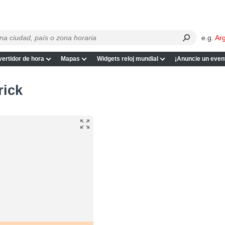
e.g.
Ar
ertidor de hora
Mapas
Widgets reloj mundial
¡Anuncie un even
rick