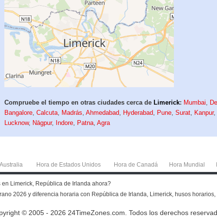
Compruebe el tiempo en otras ciudades cerca de
Limerick
:
Mumbai
,
De
Bangalore
,
Calcuta
,
Madrás
,
Ahmedabad
,
Hyderabad
,
Pune
,
Surat
,
Kanpur
Lucknow
,
Nāgpur
,
Indore
,
Patna
,
Agra
Australia
Hora de Estados Unidos
Hora de Canadá
Hora Mundial
es en Limerick, República de Irlanda ahora?
rano 2026 y diferencia horaria con República de Irlanda, Limerick, husos horarios, h
pyright © 2005 - 2026 24TimeZones.com.
Todos los derechos reservad