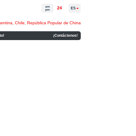
am
24
ES
pm
gentina
,
Chile
,
República Popular de China
to!
¡Contáctenos!