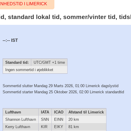
HEDSTID I LIMERICK
tid, standard lokal tid, sommer/vinter tid, t
--:--
IST
Standard tid:
UTC/GMT +1 time
Ingen sommertid i øjeblikket
Sommertid slutter Mandag 29 Marts 2026, 01:00 Limerick dagslystid
Sommertid starter Mandag 25 Oktober 2026, 02:00 Limerick standardtid
Lufthavn
IATA
ICAO
Afstand til Limerick
Shannon Lufthavn
SNN
EINN
20 km
Kerry Lufthavn
KIR
EIKY
81 km