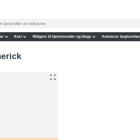
er
Kort
Widgets til hjemmesider og blogs
Annoncer begivenhed
merick