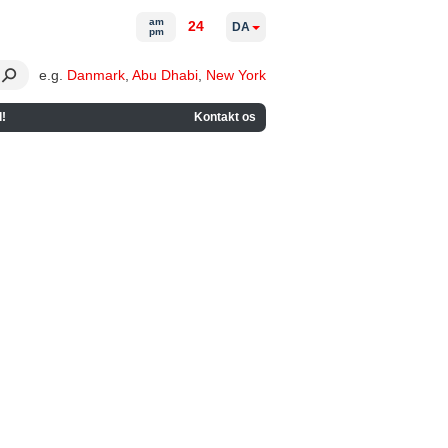
am
24
DA
pm
e.g.
Danmark
,
Abu Dhabi
,
New York
!
Kontakt os