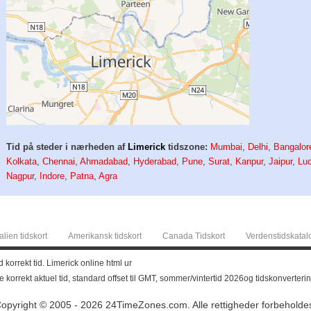
Tid på steder i nærheden af
Limerick
tidszone:
Mumbai
,
Delhi
,
Bangalor
Kolkata
,
Chennai
,
Ahmadabad
,
Hyderabad
,
Pune
,
Surat
,
Kanpur
,
Jaipur
,
Lu
Nagpur
,
Indore
,
Patna
,
Agra
alien tidskort
Amerikansk tidskort
Canada Tidskort
Verdenstidskatal
d korrekt tid. Limerick online html ur
ekke korrekt aktuel tid, standard offset til GMT, sommer/vintertid 2026og tidskonverte
opyright © 2005 - 2026 24TimeZones.com.
Alle rettigheder forbeholde