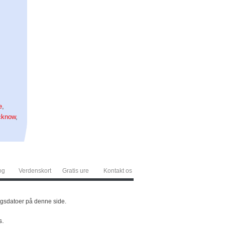
e
,
cknow
,
og
Verdenskort
Gratis ure
Kontakt os
ringsdatoer på denne side.
s.