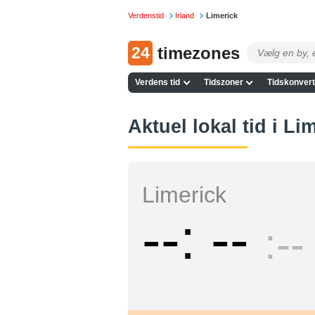
Verdenstid
Irland
Limerick
24
timezones
Verdens tid
Tidszoner
Tidskonvert
Aktuel lokal tid i Li
Limerick
--
--
--