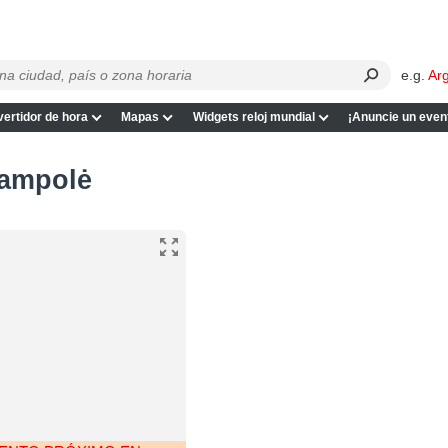
e.g.
Ar
ertidor de hora
Mapas
Widgets reloj mundial
¡Anuncie un even
jampolė