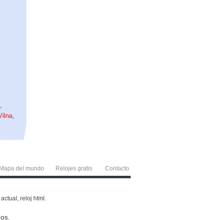
o
,
Vilna
,
Mapa del mundo
Relojes gratis
Contacto
ctual, reloj html.
os.