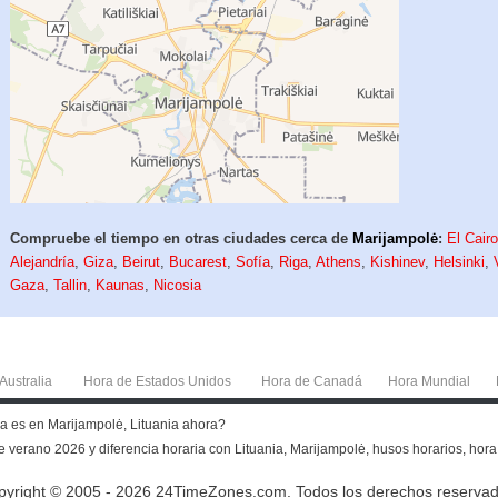
Compruebe el tiempo en otras ciudades cerca de
Marijampolė
:
El Cair
Alejandría
,
Giza
,
Beirut
,
Bucarest
,
Sofía
,
Riga
,
Athens
,
Kishinev
,
Helsinki
,
Gaza
,
Tallin
,
Kaunas
,
Nicosia
Australia
Hora de Estados Unidos
Hora de Canadá
Hora Mundial
ra es en Marijampolė, Lituania ahora?
 verano 2026 y diferencia horaria con Lituania, Marijampolė, husos horarios, hora a
pyright © 2005 - 2026 24TimeZones.com.
Todos los derechos reservad