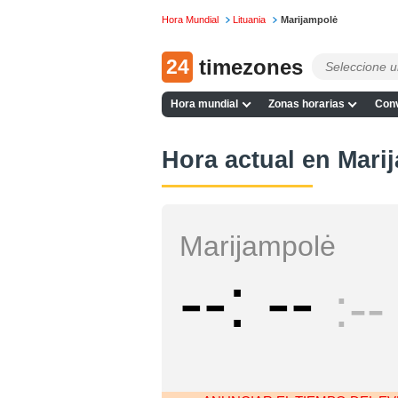
Hora Mundial
Lituania
Marijampolė
24
timezones
Hora mundial
Zonas horarias
Conv
Hora actual en Mari
Marijampolė
--
--
--