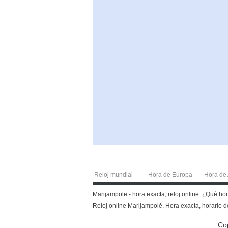
Reloj mundial
Hora de Europa
Hora de 
Marijampolė - hora exacta, reloj online. ¿Qué ho
Reloj online Marijampolė. Hora exacta, horario de
Co