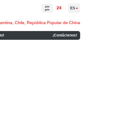
am
24
ES
pm
gentina
,
Chile
,
República Popular de China
to!
¡Contáctenos!