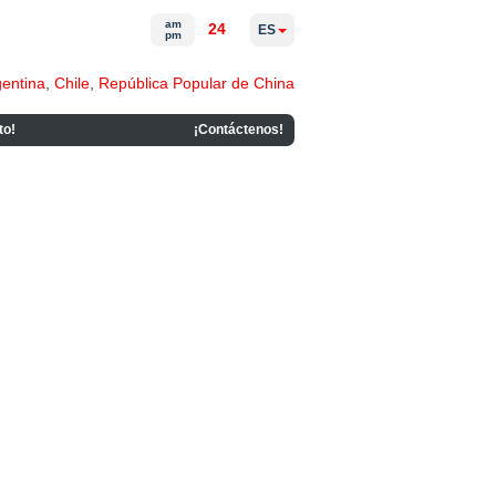
am
24
ES
pm
gentina
,
Chile
,
República Popular de China
to!
¡Contáctenos!