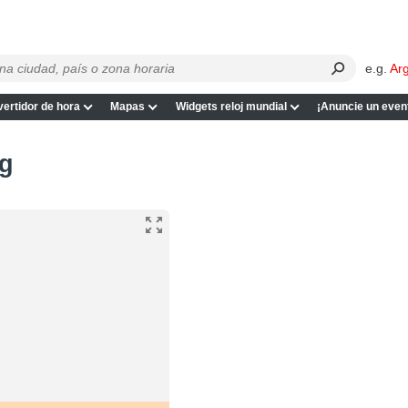
e.g.
Ar
ertidor de hora
Mapas
Widgets reloj mundial
¡Anuncie un even
ąg