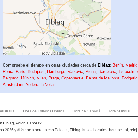
Compruebe el tiempo en otras ciudades cerca de
Elbląg
:
Berlín
,
Madrid
Roma
,
París
,
Budapest
,
Hamburgo
,
Varsovia
,
Viena
,
Barcelona
,
Estocolmo
Belgrado
,
Múnich
,
Milán
,
Praga
,
Copenhague
,
Palma de Mallorca
,
Podgoric
Ámsterdam
,
Andorra la Vella
Australia
Hora de Estados Unidos
Hora de Canadá
Hora Mundial
en Elbląg, Polonia ahora?
no 2026 y diferencia horaria con Polonia, Elbląg, husos horarios, hora actual, reloj 