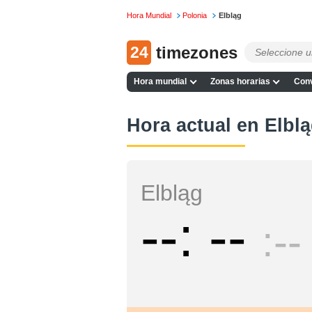
Hora Mundial
Polonia
Elbląg
24
timezones
Hora mundial
Zonas horarias
Conv
Hora actual en Elbl
Elbląg
--
--
--