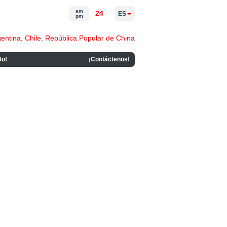
am
24
ES
pm
gentina
,
Chile
,
República Popular de China
to!
¡Contáctenos!