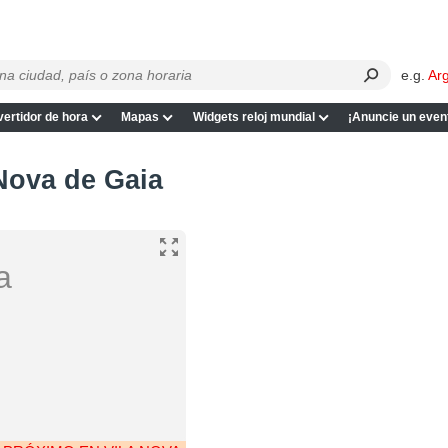
e.g.
Ar
ertidor de hora
Mapas
Widgets reloj mundial
¡Anuncie un even
 Nova de Gaia
a