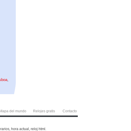
sboa
,
Mapa del mundo
Relojes gratis
Contacto
rios, hora actual, reloj html.