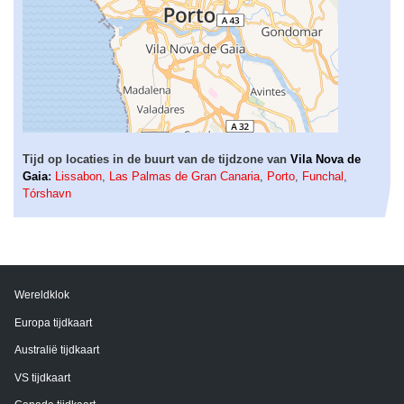
Tijd op locaties in de buurt van de tijdzone van
Vila Nova de
Gaia
:
Lissabon
,
Las Palmas de Gran Canaria
,
Porto
,
Funchal
,
Tórshavn
Wereldklok
Europa tijdkaart
Australië tijdkaart
VS tijdkaart