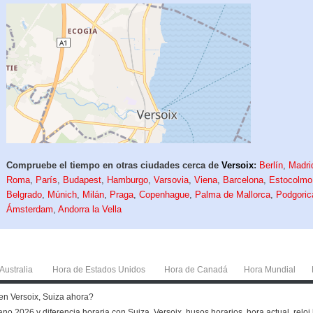
Compruebe el tiempo en otras ciudades cerca de
Versoix
:
Berlín
,
Madri
Roma
,
París
,
Budapest
,
Hamburgo
,
Varsovia
,
Viena
,
Barcelona
,
Estocolmo
Belgrado
,
Múnich
,
Milán
,
Praga
,
Copenhague
,
Palma de Mallorca
,
Podgoric
Ámsterdam
,
Andorra la Vella
Australia
Hora de Estados Unidos
Hora de Canadá
Hora Mundial
 en Versoix, Suiza ahora?
no 2026 y diferencia horaria con Suiza, Versoix, husos horarios, hora actual, reloj 