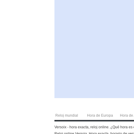
Reloj mundial
Hora de Europa
Hora de 
Versoix - hora exacta, reloj online. ¿Qué hora es
Reloj online Versoix. Hora exacta, horario de vera