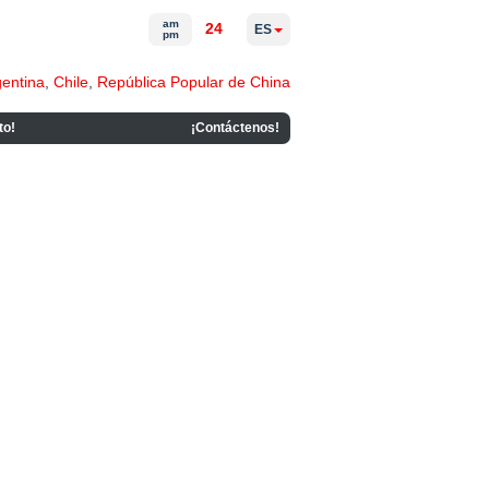
am
24
ES
pm
gentina
,
Chile
,
República Popular de China
to!
¡Contáctenos!