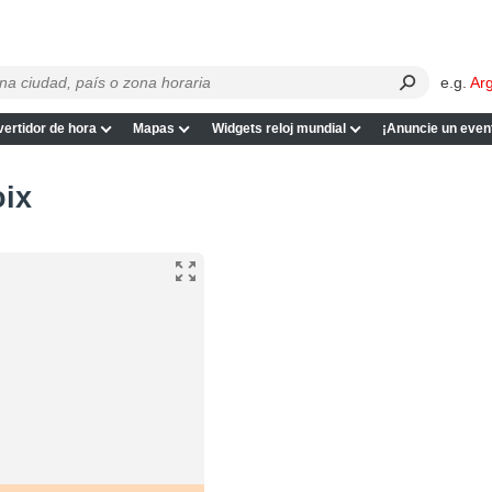
e.g.
Ar
ertidor de hora
Mapas
Widgets reloj mundial
¡Anuncie un even
oix