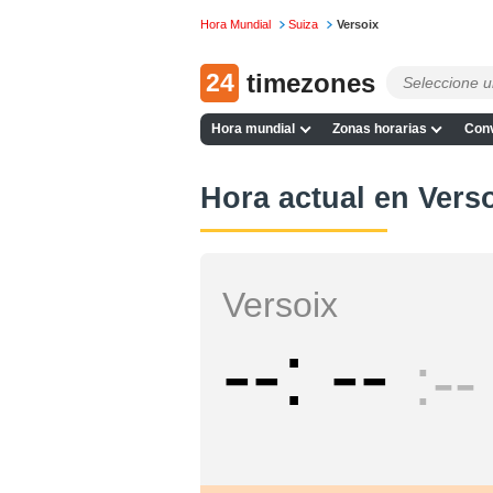
Hora Mundial
Suiza
Versoix
24
timezones
Hora mundial
Zonas horarias
Conv
Hora actual en Vers
Versoix
--
--
--