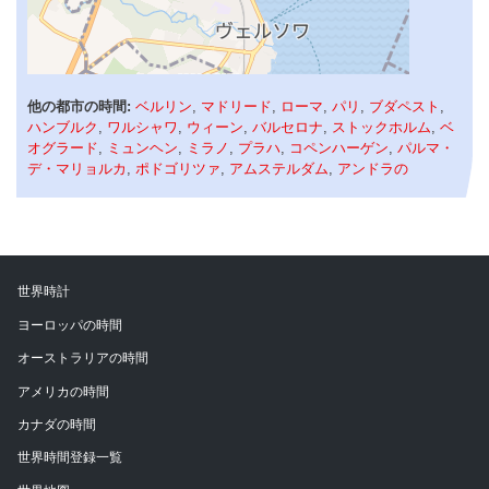
他の都市の時間:
ベルリン
,
マドリード
,
ローマ
,
パリ
,
ブダペスト
,
ハンブルク
,
ワルシャワ
,
ウィーン
,
バルセロナ
,
ストックホルム
,
ベ
オグラード
,
ミュンヘン
,
ミラノ
,
プラハ
,
コペンハーゲン
,
パルマ・
デ・マリョルカ
,
ポドゴリツァ
,
アムステルダム
,
アンドラの
世界時計
ヨーロッパの時間
オーストラリアの時間
アメリカの時間
カナダの時間
世界時間登録一覧