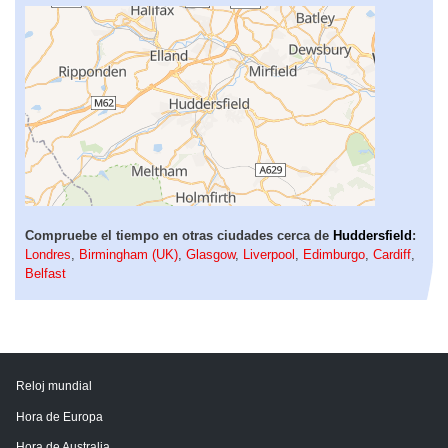
Compruebe el tiempo en otras ciudades cerca de
Huddersfield
:
Londres
,
Birmingham (UK)
,
Glasgow
,
Liverpool
,
Edimburgo
,
Cardiff
,
Belfast
Reloj mundial
Hora de Europa
Hora de Australia