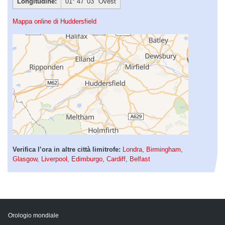
Longitudine:
01° 47′ 03″ Ovest
Mappa online di Huddersfield
Verifica l’ora in altre città limitrofe:
Londra
,
Birmingham
,
Glasgow
,
Liverpool
,
Edimburgo
,
Cardiff
,
Belfast
Orologio mondiale