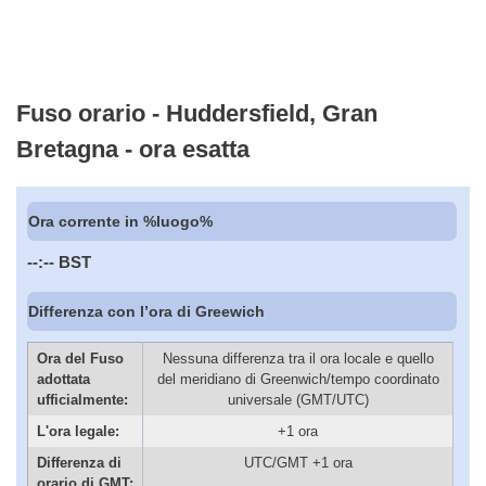
Fuso orario - Huddersfield, Gran
Bretagna - ora esatta
Ora corrente in %luogo%
--:--
BST
Differenza con l’ora di Greewich
Ora del Fuso
Nessuna differenza tra il ora locale e quello
adottata
del meridiano di Greenwich/tempo coordinato
ufficialmente:
universale (GMT/UTC)
L'ora legale:
+1 ora
Differenza di
UTC/GMT +1 ora
orario di GMT: