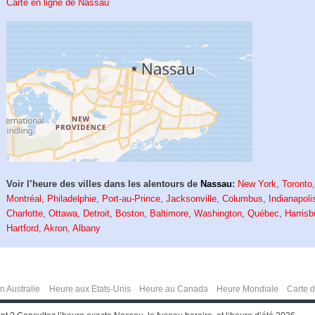
Carte en ligne de Nassau
Voir l’heure des villes dans les alentours de
Nassau
:
New York
,
Toronto
Montréal
,
Philadelphie
,
Port-au-Prince
,
Jacksonville
,
Columbus
,
Indianapoli
Charlotte
,
Ottawa
,
Detroit
,
Boston
,
Baltimore
,
Washington
,
Québec
,
Harrisb
Hartford
,
Akron
,
Albany
n Australie
Heure aux Etats-Unis
Heure au Canada
Heure Mondiale
Carte 