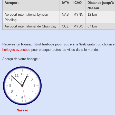
Aéroport
IATA
ICAO
Distance jusqu'à
Nassau
Aéroport international Lynden
NAS
MYNN
12 km
Pindling
Aéroport international de Chub Cay
CCZ
MYBC
67 km
Recevez un
Nassau html horloge pour votre site Web
gratuit ou choisis
horloges avancées
pour presque toutes les villes dans le monde.
Aperçu de votre horloge :
Nassau