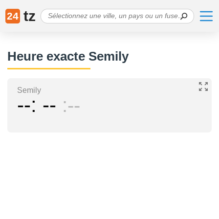
tz
24
Heure exacte Semily
Semily
--
--
--