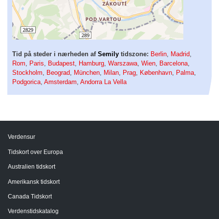
Tid på steder i nærheden af
Semily
tidszone:
Berlin
,
Madrid
,
Rom
,
Paris
,
Budapest
,
Hamburg
,
Warszawa
,
Wien
,
Barcelona
,
Stockholm
,
Beograd
,
München
,
Milan
,
Prag
,
København
,
Palma
,
Podgorica
,
Amsterdam
,
Andorra La Vella
Verdensur
Tidskort over Europa
Australien tidskort
Amerikansk tidskort
Canada Tidskort
Verdenstidskatalog