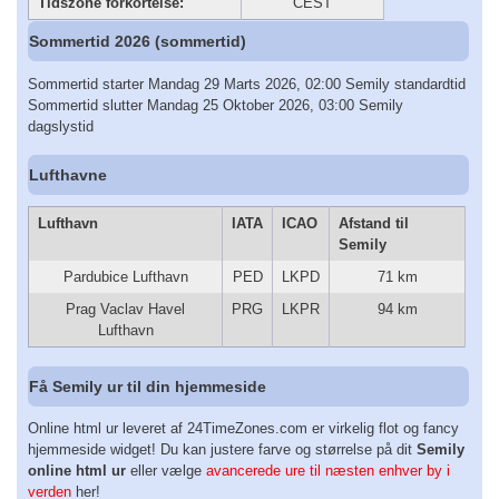
Tidszone forkortelse:
CEST
Sommertid 2026 (sommertid)
Sommertid starter Mandag 29 Marts 2026, 02:00 Semily standardtid
Sommertid slutter Mandag 25 Oktober 2026, 03:00 Semily
dagslystid
Lufthavne
Lufthavn
IATA
ICAO
Afstand til
Semily
Pardubice Lufthavn
PED
LKPD
71 km
Prag Vaclav Havel
PRG
LKPR
94 km
Lufthavn
Få Semily ur til din hjemmeside
Online html ur leveret af 24TimeZones.com er virkelig flot og fancy
hjemmeside widget! Du kan justere farve og størrelse på dit
Semily
online html ur
eller vælge
avancerede ure til næsten enhver by i
verden
her!