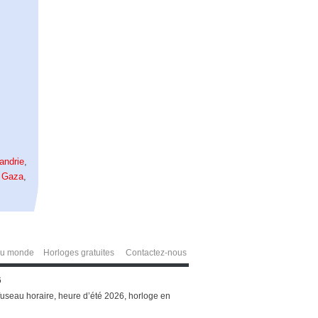
andrie
,
,
Gaza
,
du monde
Horloges gratuites
Contactez-nous
6
useau horaire, heure d’été 2026, horloge en