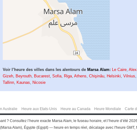
Voir l’heure des villes dans les alentours de
Marsa Alam
:
Le Caire
,
Alex
Gizeh
,
Beyrouth
,
Bucarest
,
Sofia
,
Riga
,
Athens
,
Chişinău
,
Helsinki
,
Vilnius
Tallinn
,
Kaunas
,
Nicosie
n Australie
Heure aux Etats-Unis
Heure au Canada
Heure Mondiale
Carte 
ant ? Consultez l’heure exacte Marsa Alam, le fuseau horaire, et l‘heure d’été 202
Marsa Alam), Égypte (Egypt) — heure en temps réel, décalage avec l'heure GMT, f