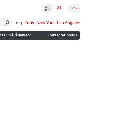
am
24
FR
pm
e.g.
Paris
,
New York
,
Los Angeles
cez un évènement
Contactez nous !