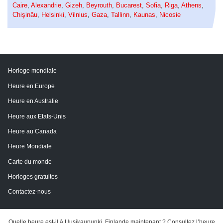
Caire
,
Alexandrie
,
Gizeh
,
Beyrouth
,
Bucarest
,
Sofia
,
Riga
,
Athens
,
Chişinău
,
Helsinki
,
Vilnius
,
Gaza
,
Tallinn
,
Kaunas
,
Nicosie
Horloge mondiale
Heure en Europe
Heure en Australie
Heure aux Etats-Unis
Heure au Canada
Heure Mondiale
Carte du monde
Horloges gratuites
Contactez-nous
Quelle heure est-il à Uusikaupunki, Finlande maintenant ? Consultez l’heure