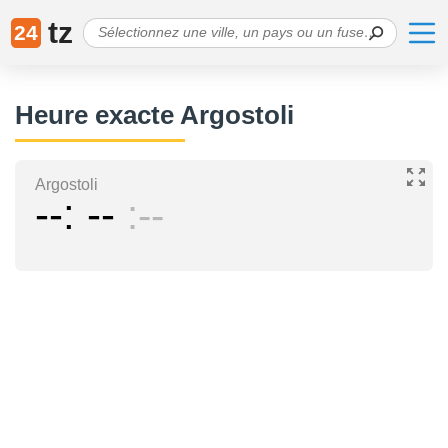
tz
24
Heure exacte Argostoli
Argostoli
--
--
--