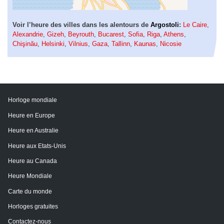
Voir l’heure des villes dans les alentours de
Argostoli
:
Le Caire
,
Alexandrie
,
Gizeh
,
Beyrouth
,
Bucarest
,
Sofia
,
Riga
,
Athens
,
Chişinău
,
Helsinki
,
Vilnius
,
Gaza
,
Tallinn
,
Kaunas
,
Nicosie
Horloge mondiale
Heure en Europe
Heure en Australie
Heure aux Etats-Unis
Heure au Canada
Heure Mondiale
Carte du monde
Horloges gratuites
Contactez-nous