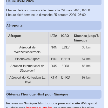
Heure d’été 2026
L'heure d'été a commencé le dimanche 29 mars 2026, 02:00
L'heure d'été termine le dimanche 25 octobre 2026, 03:00
Aéroports
Aéroport
IATA
ICAO
Distance jusqu'à
Nimègue
Aéroport de
NRN
EDLV
33 km
Weeze/Niederrhein
Eindhoven Airport
EIN
EHEH
54 km
Aéroport international de
DUS
EDDL
88 km
Düsseldorf
Aéroport de Rotterdam-La
RTM
EHRD
97 km
Haye
Obtenez l‘horloge Html pour Nimègue
Recevez un
Nimègue html horloge pour votre site Web
gratuit
ou choisissez
horloges avancées
pour presque toutes les villes