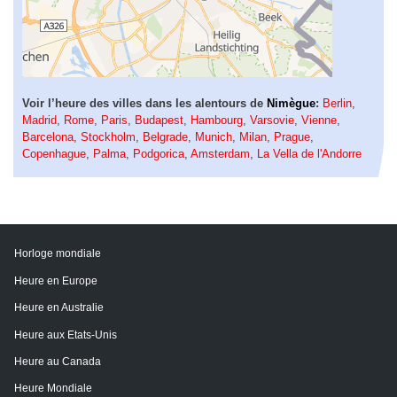
Voir l’heure des villes dans les alentours de
Nimègue
:
Berlin
,
Madrid
,
Rome
,
Paris
,
Budapest
,
Hambourg
,
Varsovie
,
Vienne
,
Barcelona
,
Stockholm
,
Belgrade
,
Munich
,
Milan
,
Prague
,
Copenhague
,
Palma
,
Podgorica
,
Amsterdam
,
La Vella de l'Andorre
Horloge mondiale
Heure en Europe
Heure en Australie
Heure aux Etats-Unis
Heure au Canada
Heure Mondiale