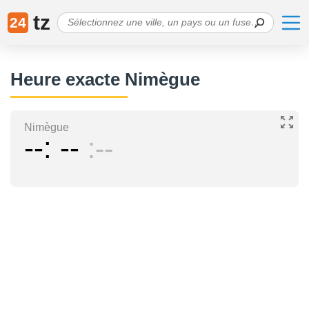
tz
24
Heure exacte Nimègue
Nimègue
--
--
--