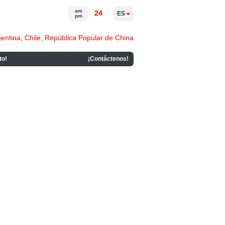
am
24
ES
pm
gentina
,
Chile
,
República Popular de China
to!
¡Contáctenos!