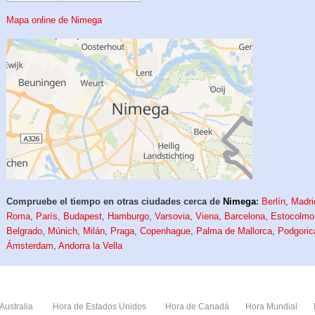
Mapa online de Nimega
Compruebe el tiempo en otras ciudades cerca de
Nimega
:
Berlín
,
Madri
Roma
,
París
,
Budapest
,
Hamburgo
,
Varsovia
,
Viena
,
Barcelona
,
Estocolmo
Belgrado
,
Múnich
,
Milán
,
Praga
,
Copenhague
,
Palma de Mallorca
,
Podgoric
Ámsterdam
,
Andorra la Vella
Australia
Hora de Estados Unidos
Hora de Canadá
Hora Mundial