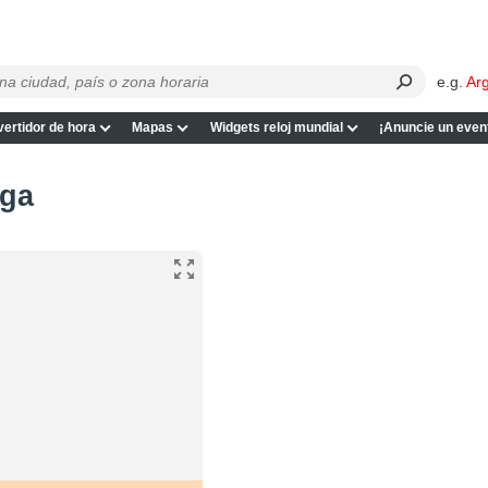
e.g.
Ar
ertidor de hora
Mapas
Widgets reloj mundial
¡Anuncie un even
ega