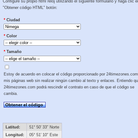
Configure su propio html reloj utilizando el siguiente formulario y haga clic e
"Obtener código HTML" botón:
*
Ciudad
*
Color
*
Tamaño
Estoy de acuerdo en colocar el código proporcionado por 24timezones.com
mis páginas web sin realizar ningún cambio al texto y enlaces. Entiendo q
24timezones.com podrá rescindir el contrato en caso de que el código se
cambia.
Obtener el código
Latitud:
51° 50′ 33″ Norte
Longitud:
05° 51′ 10″ Este