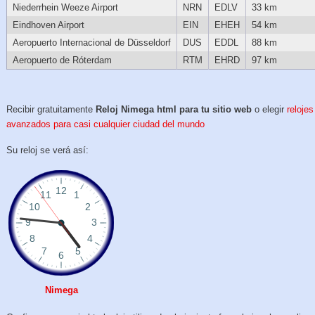
Niederrhein Weeze Airport
NRN
EDLV
33 km
Eindhoven Airport
EIN
EHEH
54 km
Aeropuerto Internacional de Düsseldorf
DUS
EDDL
88 km
Aeropuerto de Róterdam
RTM
EHRD
97 km
Recibir gratuitamente
Reloj Nimega html para tu sitio web
o elegir
relojes
avanzados para casi cualquier ciudad del mundo
Su reloj se verá así:
Nimega