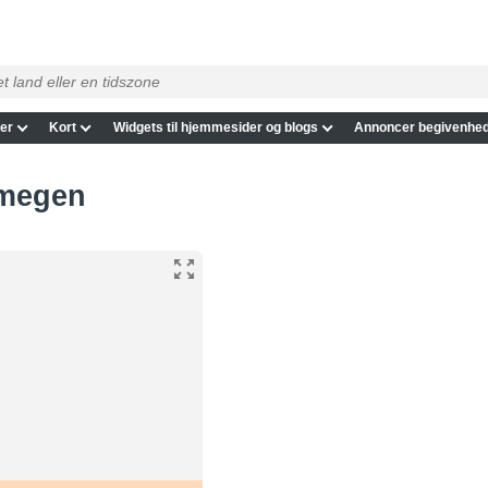
er
Kort
Widgets til hjemmesider og blogs
Annoncer begivenhed
ijmegen