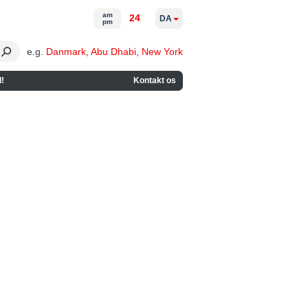
am
24
DA
pm
e.g.
Danmark
,
Abu Dhabi
,
New York
!
Kontakt os