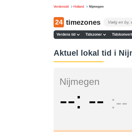
Verdenstid
Holland
Nijmegen
24
timezones
Verdens tid
Tidszoner
Tidskonvert
Aktuel lokal tid i N
Nijmegen
--
--
--