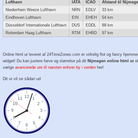
Lufthavn
IATA
ICAO
Afstand til Nijmeg
Niederrhein Weeze Lufthavn
NRN
EDLV
33 km
Eindhoven Lufthavn
EIN
EHEH
54 km
Düsseldorf Internationale Lufthavn
DUS
EDDL
88 km
Rotterdam Haag Lufthavn
RTM
EHRD
97 km
Online html ur leveret af 24TimeZones.com er virkelig flot og fancy hjemme
widget! Du kan justere farve og størrelse på dit
Nijmegen online html ur
el
vælge
avancerede ure til næsten enhver by i verden
her!
Dit ur vil se sådan ud