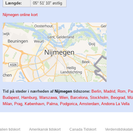
Længde:
05° 51′ 10″ østlig
Nijmegen online kort
Tid på steder i nærheden af
Nijmegen
tidszone:
Berlin
,
Madrid
,
Rom
,
Pa
Budapest
,
Hamburg
,
Warszawa
,
Wien
,
Barcelona
,
Stockholm
,
Beograd
,
Mü
Milan
,
Prag
,
København
,
Palma
,
Podgorica
,
Amsterdam
,
Andorra La Vella
alien tidskort
Amerikansk tidskort
Canada Tidskort
Verdenstidskatal