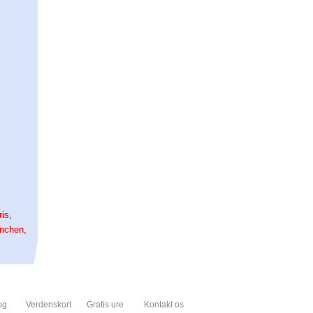
ris
,
nchen
,
og
Verdenskort
Gratis ure
Kontakt os