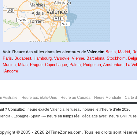
Voir l’heure des villes dans les alentours de
Valencia
:
Berlin
,
Madrid
,
R
Paris
,
Budapest
,
Hambourg
,
Varsovie
,
Vienne
,
Barcelona
,
Stockholm
,
Belg
Munich
,
Milan
,
Prague
,
Copenhague
,
Palma
,
Podgorica
,
Amsterdam
,
La Vel
l'Andorre
n Australie
Heure aux Etats-Unis
Heure au Canada
Heure Mondiale
Carte 
t ? Consultez l’heure exacte Valencia, le fuseau horaire, et l‘heure d’été 2026
encia), Espagne (Spain) — heure en temps réel, décalage avec l'heure GMT, fuseau
opyright © 2005 - 2026 24TimeZones.com.
Tous les droits sont réservé