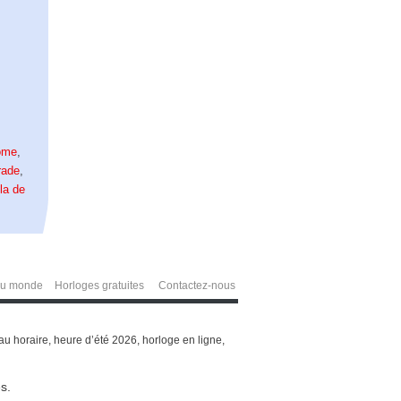
ome
,
rade
,
la de
du monde
Horloges gratuites
Contactez-nous
 horaire, heure d’été 2026, horloge en ligne,
s.