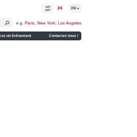
am
24
FR
pm
e.g.
Paris
,
New York
,
Los Angeles
cez un évènement
Contactez nous !