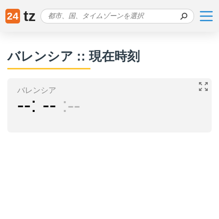
tz
24
バレンシア :: 現在時刻
バレンシア
--
--
--