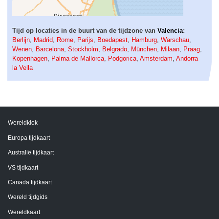
Tijd op locaties in de buurt van de tijdzone van
Valencia
:
Berlijn
,
Madrid
,
Rome
,
Parijs
,
Boedapest
,
Hamburg
,
Warschau
,
Wenen
,
Barcelona
,
Stockholm
,
Belgrado
,
München
,
Milaan
,
Praag
,
Kopenhagen
,
Palma de Mallorca
,
Podgorica
,
Amsterdam
,
Andorra
la Vella
Wereldklok
Europa tijdkaart
Australië tijdkaart
VS tijdkaart
Canada tijdkaart
Wereld tijdgids
Wereldkaart