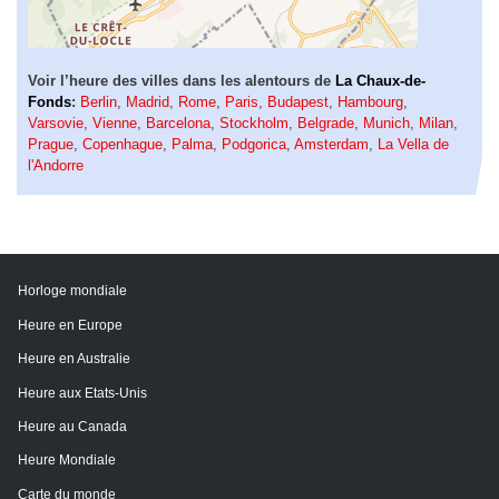
Voir l’heure des villes dans les alentours de
La Chaux-de-
Fonds
:
Berlin
,
Madrid
,
Rome
,
Paris
,
Budapest
,
Hambourg
,
Varsovie
,
Vienne
,
Barcelona
,
Stockholm
,
Belgrade
,
Munich
,
Milan
,
Prague
,
Copenhague
,
Palma
,
Podgorica
,
Amsterdam
,
La Vella de
l'Andorre
Horloge mondiale
Heure en Europe
Heure en Australie
Heure aux Etats-Unis
Heure au Canada
Heure Mondiale
Carte du monde