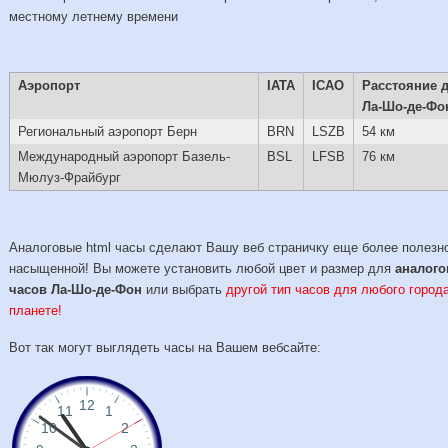
местному летнему времени
Аэропорт
IATA
ICAO
Расстояние 
Ла-Шо-де-Фо
Региональный аэропорт Берн
BRN
LSZB
54 км
Международный аэропорт Базель-
BSL
LFSB
76 км
Мюлуз-Фрайбург
Аналоговые html часы сделают Вашу веб страничку еще более полезн
насыщенной! Вы можете установить любой цвет и размер для
аналог
часов Ла-Шо-де-Фон
или выбрать
другой тип часов для любого город
планете!
Вот так могут выглядеть часы на Вашем вебсайте: