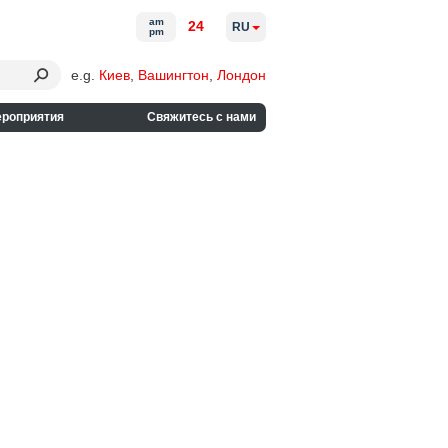
am
24
RU
pm
e.g.
Киев
,
Вашингтон
,
Лондон
ероприятия
Свяжитесь с нами