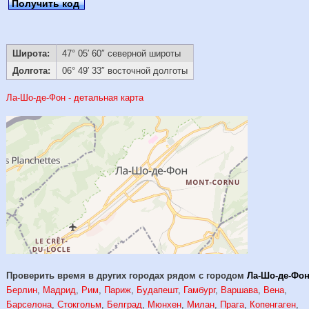
Получить код
Широта:
47° 05′ 60″ северной широты
Долгота:
06° 49′ 33″ восточной долготы
Ла-Шо-де-Фон - детальная карта
Проверить время в других городах рядом с городом
Ла-Шо-де-Фо
Берлин
,
Мадрид
,
Рим
,
Париж
,
Будапешт
,
Гамбург
,
Варшава
,
Вена
,
Барселона
,
Стокгольм
,
Белград
,
Мюнхен
,
Милан
,
Прага
,
Копенгаген
,