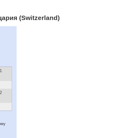
ария (Switzerland)
1
2
ому