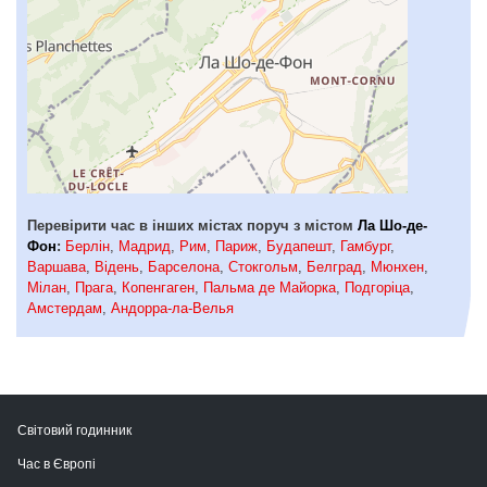
Перевірити час в інших містах поруч з містом
Ла Шо-де-
Фон
:
Берлін
,
Мадрид
,
Рим
,
Париж
,
Будапешт
,
Гамбург
,
Варшава
,
Відень
,
Барселона
,
Стокгольм
,
Белград
,
Мюнхен
,
Мілан
,
Прага
,
Копенгаген
,
Пальма де Майорка
,
Подгоріца
,
Амстердам
,
Андорра-ла-Велья
Світовий годинник
Час в Європі