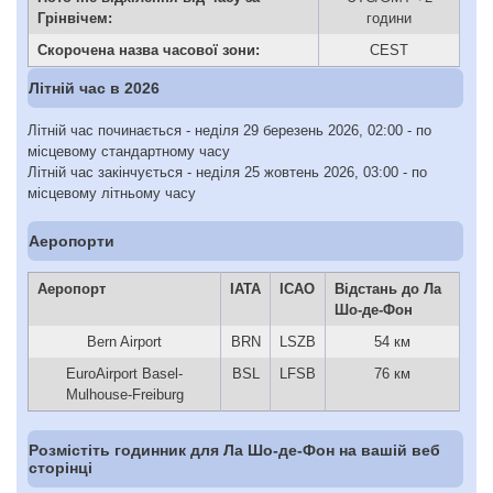
Грінвічем:
години
Скорочена назва часової зони:
CEST
Літній час в 2026
Літній час починається - неділя 29 березень 2026, 02:00 - по
місцевому стандартному часу
Літній час закінчується - неділя 25 жовтень 2026, 03:00 - по
місцевому літньому часу
Аеропорти
Аеропорт
IATA
ICAO
Відстань до Ла
Шо-де-Фон
Bern Airport
BRN
LSZB
54 км
EuroAirport Basel-
BSL
LFSB
76 км
Mulhouse-Freiburg
Розмістіть годинник для Ла Шо-де-Фон на вашій веб
сторінці