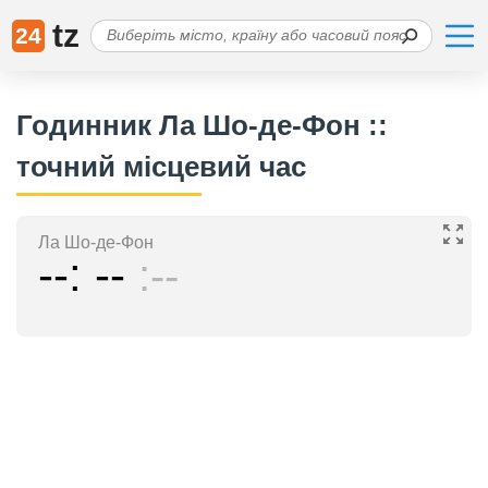
tz
24
Годинник Ла Шо-де-Фон ::
точний місцевий час
Ла Шо-де-Фон
--
--
--