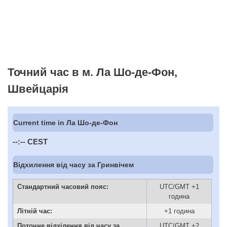
Точний час в м. Ла Шо-де-Фон,
Швейцарія
Current time in Ла Шо-де-Фон
--:--
CEST
Відхилення від часу за Гринвічем
Стандартний часовий пояс:
UTC/GMT +1
година
Літній час:
+1 година
Поточне відхілення від часу за
UTC/GMT +2