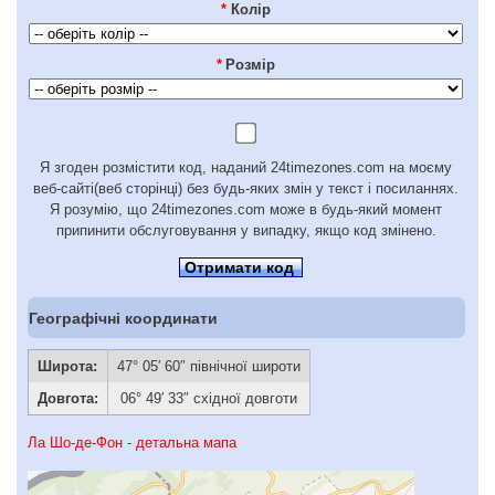
*
Колір
*
Розмір
Я згоден розмістити код, наданий 24timezones.com на моєму
веб-сайті(веб сторінці) без будь-яких змін у текст і посиланнях.
Я розумію, що 24timezones.com може в будь-який момент
припинити обслуговування у випадку, якщо код змінено.
Отримати код
Географічні координати
Широта:
47° 05′ 60″ північної широти
Довгота:
06° 49′ 33″ східної довготи
Ла Шо-де-Фон - детальна мапа