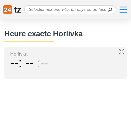
tz
24
Heure exacte Horlivka
Horlivka
--
--
--