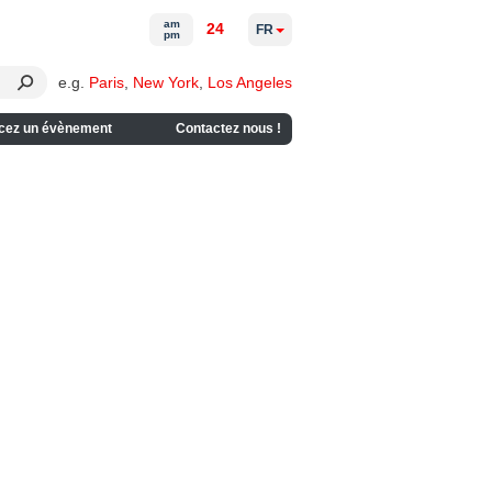
am
24
FR
pm
e.g.
Paris
,
New York
,
Los Angeles
cez un évènement
Contactez nous !