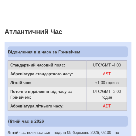
Атлантичний Час
Відхилення від часу за Гринвічем
Стандартний часовий пояс:
UTC/GMT -4:00
Абревіатура стандартного часу:
AST
Літній час:
+1:00 година
Поточне відхілення від часу за
UTC/GMT -3:00
Грінвічем:
годин
Абревіатура літнього часу:
ADT
Літній час в 2026
Літній час починається - неділя 08 березень 2026, 02:00 - по