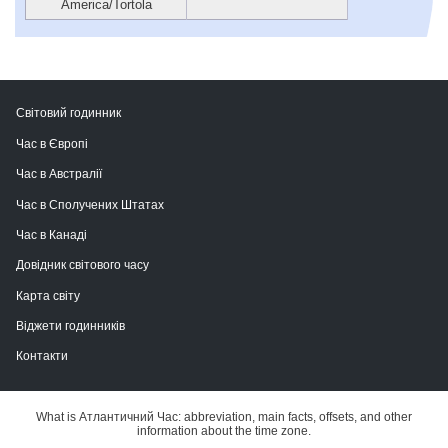
America/Tortola
Світовий годинник
Час в Європі
Час в Австралії
Час в Сполучених Штатах
Час в Канаді
Довідник світового часу
Карта світу
Віджети годинників
Контакти
What is Атлантичний Час: abbreviation, main facts, offsets, and other
information about the time zone.