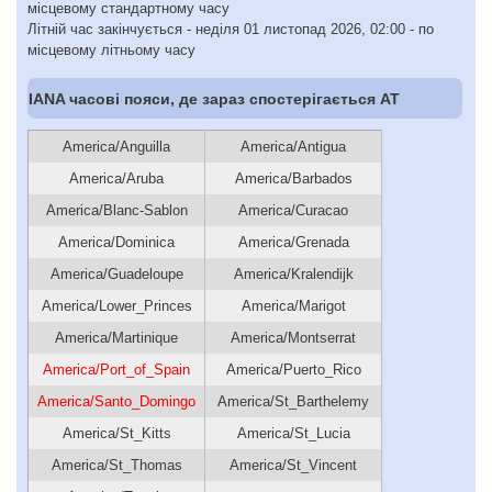
місцевому стандартному часу
Літній час закінчується - неділя 01 листопад 2026, 02:00 - по
місцевому літньому часу
IANA часові пояси, де зараз спостерігається AT
America/Anguilla
America/Antigua
America/Aruba
America/Barbados
America/Blanc-Sablon
America/Curacao
America/Dominica
America/Grenada
America/Guadeloupe
America/Kralendijk
America/Lower_Princes
America/Marigot
America/Martinique
America/Montserrat
America/Port_of_Spain
America/Puerto_Rico
America/Santo_Domingo
America/St_Barthelemy
America/St_Kitts
America/St_Lucia
America/St_Thomas
America/St_Vincent