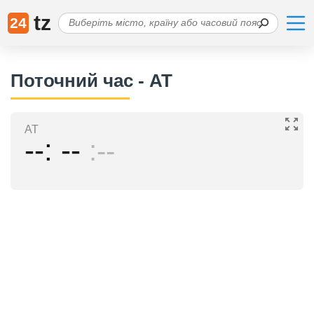
tz
24
Поточний час - AT
AT
--
--
--