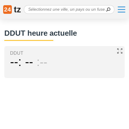
tz
24
DDUT heure actuelle
DDUT
--
--
--