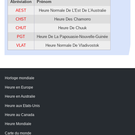
Abréviation
Prénom
AEST
Heure Normale De L’Est De L’Australie
CHST
Heure Des Chamorro
CHUT
Heure De Chuuk
PGT
Heure De La Papouasie-Nouvelle-Guinée
VLAT
Heure Normale De Vladivostok
Horloge mondiale
Heure en Europe
Heure en Australie
Heure aux Etats-Unis
Heure au Canada
Heure Mondiale
Carte du monde