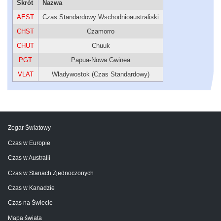
Skrót
Nazwa
AEST
Czas Standardowy Wschodnioaustraliski
CHST
Czamorro
CHUT
Chuuk
PGT
Papua-Nowa Gwinea
VLAT
Władywostok (Czas Standardowy)
Zegar Światowy
Czas w Europie
Czas w Australii
Czas w Stanach Zjednoczonych
Czas w Kanadzie
Czas na Świecie
Mapa świata