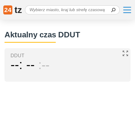
tz
24
Aktualny czas DDUT
DDUT
--
--
--