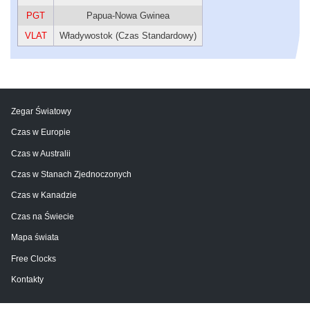
PGT
Papua-Nowa Gwinea
VLAT
Władywostok (Czas Standardowy)
Zegar Światowy
Czas w Europie
Czas w Australii
Czas w Stanach Zjednoczonych
Czas w Kanadzie
Czas na Świecie
Mapa świata
Free Clocks
Kontakty