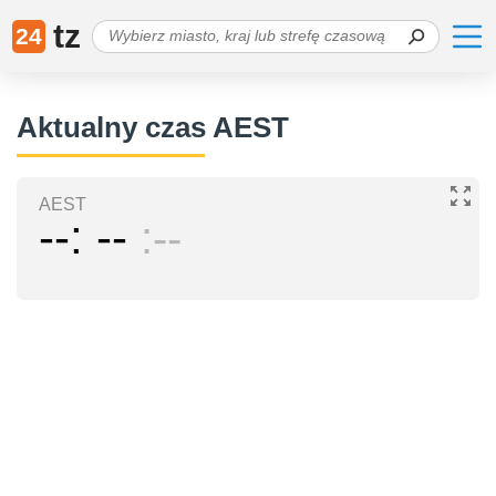
tz
24
Aktualny czas AEST
AEST
--
--
--