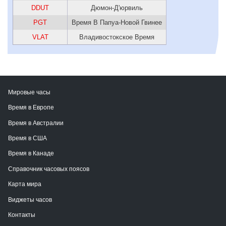
DDUT
Дюмон-Д'юрвиль
PGT
Время В Папуа-Новой Гвинее
VLAT
Владивостокское Время
Мировые часы
Время в Европе
Время в Австралии
Время в США
Время в Канаде
Справочник часовых поясов
Карта мира
Виджеты часов
Контакты