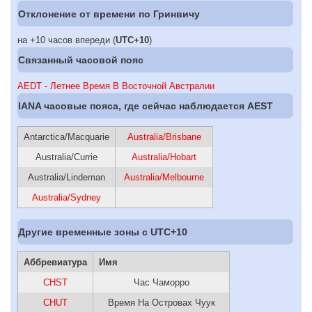
Отклонение от времени по Гринвичу
на +10 часов впереди (
UTC+10
)
Связанный часовой пояс
AEDT - Летнее Время В Восточной Австралии
IANA часовые пояса, где сейчас наблюдается AEST
Antarctica/Macquarie
Australia/Brisbane
Australia/Currie
Australia/Hobart
Australia/Lindeman
Australia/Melbourne
Australia/Sydney
Другие временные зоны c UTC+10
Аббревиатура
Имя
CHST
Час Чаморро
CHUT
Время На Островах Чуук