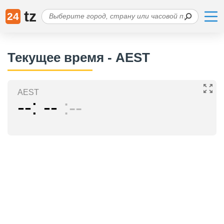
tz
24
Текущее время - AEST
AEST
--
--
--