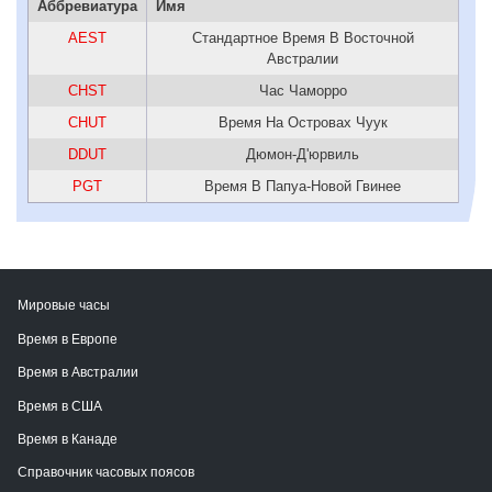
Аббревиатура
Имя
AEST
Стандартное Время В Восточной
Австралии
CHST
Час Чаморро
CHUT
Время На Островах Чуук
DDUT
Дюмон-Д'юрвиль
PGT
Время В Папуа-Новой Гвинее
Мировые часы
Время в Европе
Время в Австралии
Время в США
Время в Канаде
Справочник часовых поясов