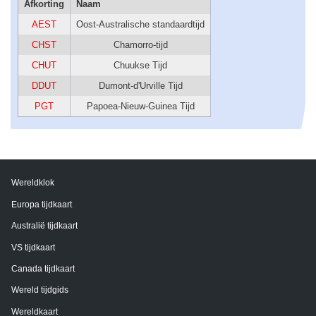
Afkorting
Naam
AEST
Oost-Australische standaardtijd
CHST
Chamorro-tijd
CHUT
Chuukse Tijd
DDUT
Dumont-d'Urville Tijd
PGT
Papoea-Nieuw-Guinea Tijd
Wereldklok
Europa tijdkaart
Australië tijdkaart
VS tijdkaart
Canada tijdkaart
Wereld tijdgids
Wereldkaart