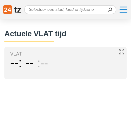
tz
24
Actuele VLAT tijd
VLAT
--
--
--