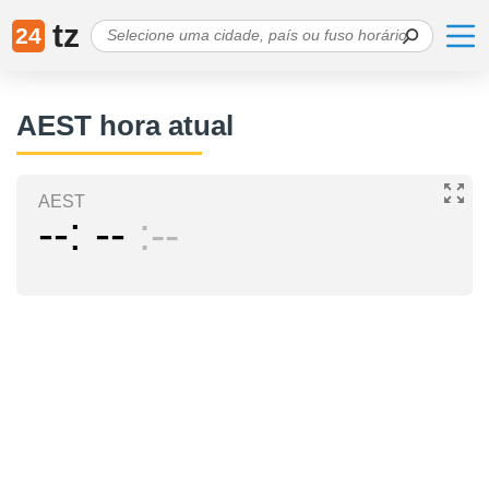
tz
24
AEST hora atual
AEST
--
--
--