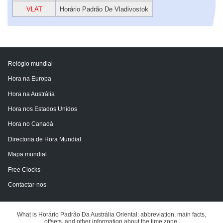
VLAT
Horário Padrão De Vladivostok
Relógio mundial
Hora na Europa
Hora na Austrália
Hora nos Estados Unidos
Hora no Canadá
Directoria de Hora Mundial
Mapa mundial
Free Clocks
Contactar-nos
What is Horário Padrão Da Austrália Oriental: abbreviation, main facts,
offsets, and other information about the time zone.