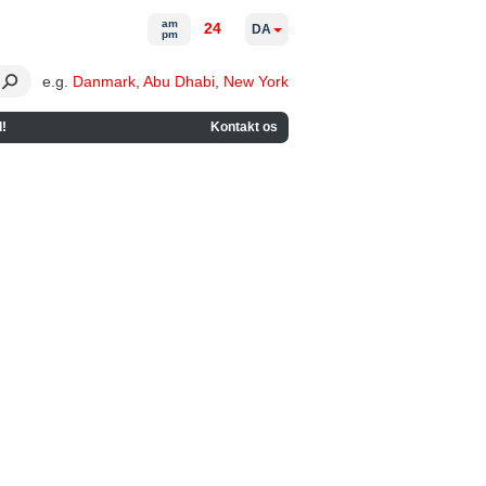
am
24
DA
pm
e.g.
Danmark
,
Abu Dhabi
,
New York
!
Kontakt os