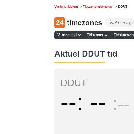
Verdens tidskort
Tidszoneforkortelser
DDUT
24
timezones
Verdens tid
Tidszoner
Tidskonvert
Aktuel DDUT tid
DDUT
--
--
--