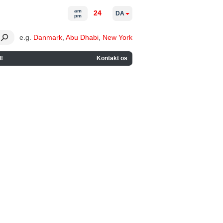
am
24
DA
pm
e.g.
Danmark
,
Abu Dhabi
,
New York
!
Kontakt os