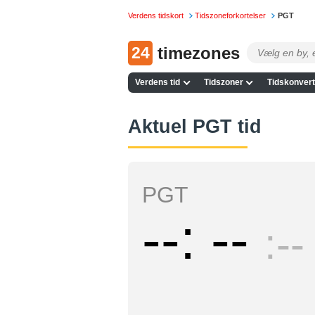
Verdens tidskort
Tidszoneforkortelser
PGT
24
timezones
Verdens tid
Tidszoner
Tidskonvert
Aktuel PGT tid
PGT
--
--
--