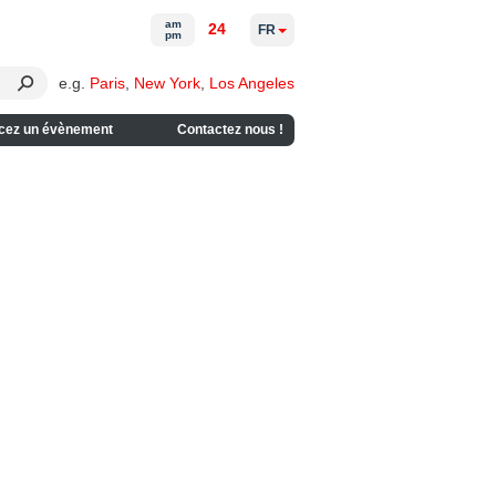
am
24
FR
pm
e.g.
Paris
,
New York
,
Los Angeles
cez un évènement
Contactez nous !