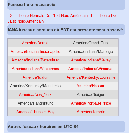
Fuseau horaire associé
EST - Heure Normale De L’Est Nord-Américain
,
ET - Heure De
L’Est Nord-Américain
IANA fuseaux horaires où EDT est présentement observé
America/Detroit
America/Grand_Turk
America/Indiana/Indianapolis
America/Indiana/Marengo
America/Indiana/Petersburg
America/Indiana/Vevay
America/Indiana/Vincennes
America/Indiana/Winamac
America/Iqaluit
America/Kentucky/Louisville
America/Kentucky/Monticello
America/Nassau
America/New_York
America/Nipigon
America/Pangnirtung
America/Port-au-Prince
America/Thunder_Bay
America/Toronto
Autres fuseaux horaires en UTC-04