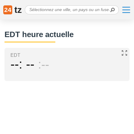
tz
24
EDT heure actuelle
EDT
--
--
--