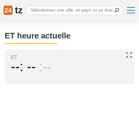
tz
24
ET heure actuelle
ET
--
--
--