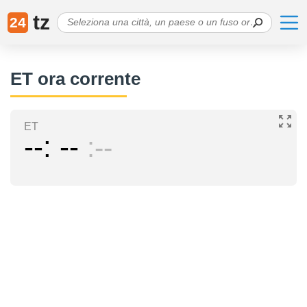
tz
24
ET ora corrente
ET
--
--
--