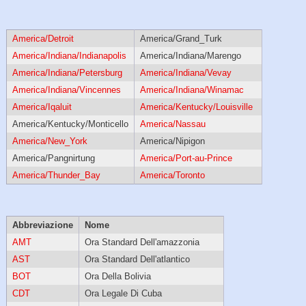
America/Detroit
America/Grand_Turk
America/Indiana/Indianapolis
America/Indiana/Marengo
America/Indiana/Petersburg
America/Indiana/Vevay
America/Indiana/Vincennes
America/Indiana/Winamac
America/Iqaluit
America/Kentucky/Louisville
America/Kentucky/Monticello
America/Nassau
America/New_York
America/Nipigon
America/Pangnirtung
America/Port-au-Prince
America/Thunder_Bay
America/Toronto
Abbreviazione
Nome
AMT
Ora Standard Dell'amazzonia
AST
Ora Standard Dell'atlantico
BOT
Ora Della Bolivia
CDT
Ora Legale Di Cuba