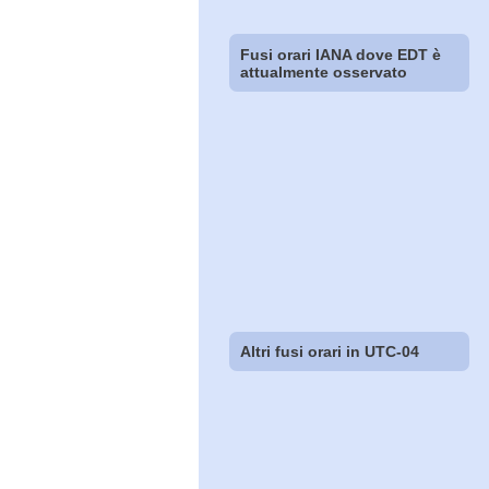
Fusi orari IANA dove EDT è
attualmente osservato
Altri fusi orari in UTC-04