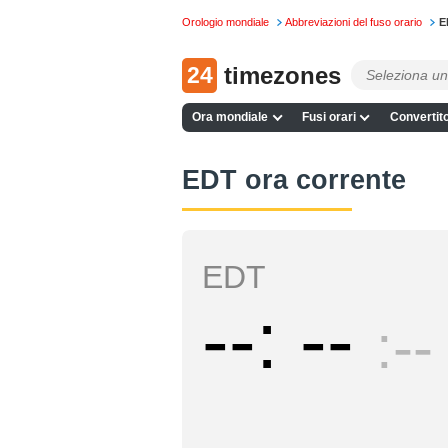
Orologio mondiale
Abbreviazioni del fuso orario
E
24
timezones
Ora mondiale
Fusi orari
Convertito
EDT ora corrente
EDT
--
--
--