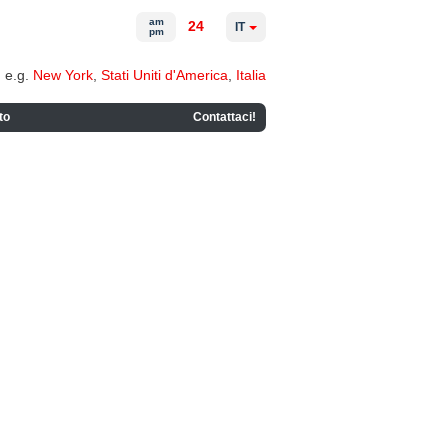
am
24
IT
pm
e.g.
New York
,
Stati Uniti d'America
,
Italia
to
Contattaci!