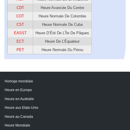
CDT
Heure Avancée Du Centre
COT
Heure Normale De Colombie
CST
Heure Normale De Cuba
EASST
Heure D’Été De L’Île De Pâques
ECT
Heure De L’Équateur
PET
Heure Normale Du Pérou
Horloge mondiale
Heure en Europe
Heure en Australie
Heure aux Etats-Unis
Heure au Canada
Heure Mondiale