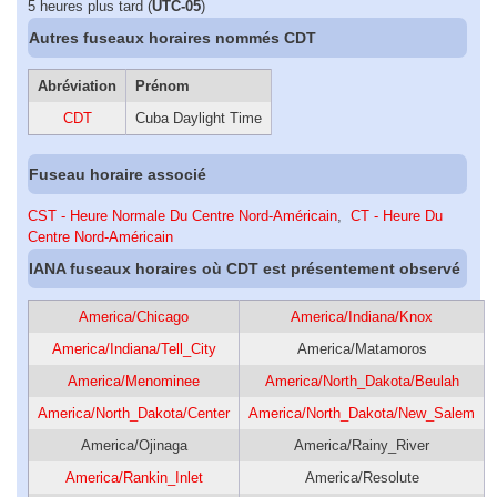
5 heures plus tard (
UTC-05
)
Autres fuseaux horaires nommés CDT
Abréviation
Prénom
CDT
Cuba Daylight Time
Fuseau horaire associé
CST - Heure Normale Du Centre Nord-Américain
,
CT - Heure Du
Centre Nord-Américain
IANA fuseaux horaires où CDT est présentement observé
America/Chicago
America/Indiana/Knox
America/Indiana/Tell_City
America/Matamoros
America/Menominee
America/North_Dakota/Beulah
America/North_Dakota/Center
America/North_Dakota/New_Salem
America/Ojinaga
America/Rainy_River
America/Rankin_Inlet
America/Resolute