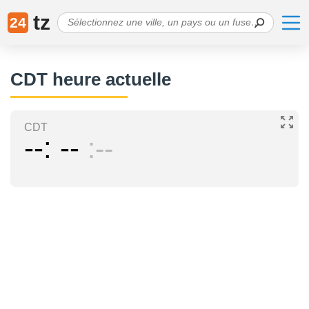
tz
24
CDT heure actuelle
CDT
--
--
--