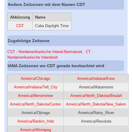
Andere Zeitzonen mit dem Namen CDT
Abkürzung
Name
CDT
Cuba Daylight Time
Zugehörige Zeitzone
CST - Nordamerikanische Inland-Normalzeit
,
CT -
Nordamerikanische Inlandzeit
IANA Zeitzonen wo CDT gerade beobachtet wird
America/Chicago
America/Indiana/Knox
America/Indiana/Tell_City
America/Matamoros
America/Menominee
America/North_Dakota/Beulah
America/North_Dakota/Center
America/North_Dakota/New_Salem
America/Ojinaga
America/Rainy_River
America/Rankin_Inlet
America/Resolute
America/Winnipeg