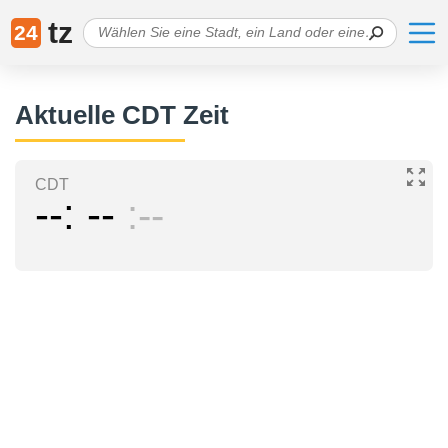
tz
24
Aktuelle CDT Zeit
CDT
--
--
--